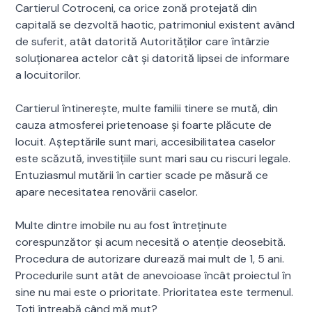
Cartierul Cotroceni, ca orice zonă protejată din
capitală se dezvoltă haotic, patrimoniul existent având
de suferit, atât datorită Autorităților care întârzie
soluționarea actelor cât și datorită lipsei de informare
a locuitorilor.
Cartierul întinerește, multe familii tinere se mută, din
cauza atmosferei prietenoase și foarte plăcute de
locuit. Așteptările sunt mari, accesibilitatea caselor
este scăzută, investițiile sunt mari sau cu riscuri legale.
Entuziasmul mutării în cartier scade pe măsură ce
apare necesitatea renovării caselor.
Multe dintre imobile nu au fost întreținute
corespunzător și acum necesită o atenție deosebită.
Procedura de autorizare durează mai mult de 1, 5 ani.
Procedurile sunt atât de anevoioase încât proiectul în
sine nu mai este o prioritate. Prioritatea este termenul.
Toți întreabă când mă mut?