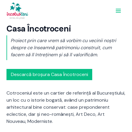
Acasă
Casa Încotroceni
Implică-te
Proiecte
Proiect prin care vrem să vorbim cu vecinii noștri
Evenimente
despre ce înseamnă patrimoniu construit, cum
Despre
facem să îl întreținem și să îl valorificăm.
Contact
Donează
Descarcă broșura Casa Încotroceni
Cotroceniul este un cartier de referință al Bucureștiului,
un loc cu o istorie bogată, având un patrimoniu
arhitectural bine conservat: case preponderent
eclectice, dar și neo-românești, Art Deco, Art
Nouveau, Moderniste.