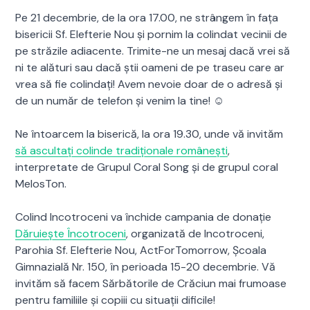
Pe 21 decembrie, de la ora 17.00, ne strângem în faţa
bisericii Sf. Elefterie Nou şi pornim la colindat vecinii de
pe străzile adiacente. Trimite-ne un mesaj dacă vrei să
ni te alături sau dacă ştii oameni de pe traseu care ar
vrea să fie colindaţi! Avem nevoie doar de o adresă şi
de un număr de telefon şi venim la tine! ☺
Ne întoarcem la biserică, la ora 19.30, unde vă invităm
să ascultaţi colinde tradiționale românești
,
interpretate de Grupul Coral Song şi de grupul coral
MelosTon.
Colind Incotroceni va închide campania de donaţie
Dăruieşte Încotroceni
, organizată de Incotroceni,
Parohia Sf. Elefterie Nou, ActForTomorrow, Școala
Gimnazială Nr. 150, în perioada 15-20 decembrie. Vă
invităm să facem Sărbătorile de Crăciun mai frumoase
pentru familiile şi copiii cu situații dificile!