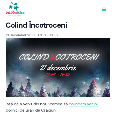
Acasă
Colind Încotroceni
Implică-te
Proiecte
21 December 2018
· 17.00 – 19.30
Evenimente
Despre
Contact
Donează
Iată că a venit din nou vremea să
colindăm vecinii
dornici de urări de Crăciun!