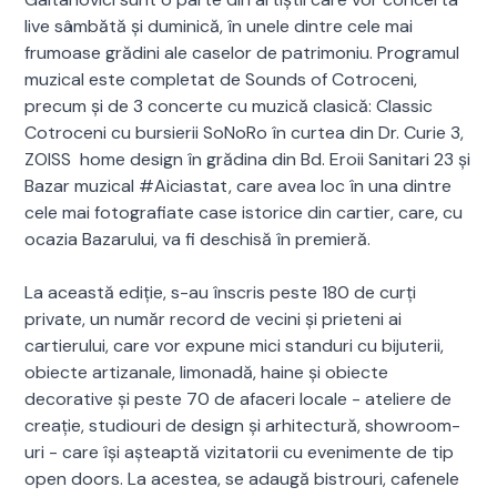
live sâmbătă și duminică, în unele dintre cele mai
frumoase grădini ale caselor de patrimoniu. Programul
muzical este completat de Sounds of Cotroceni,
precum și de 3 concerte cu muzică clasică: Classic
Cotroceni cu bursierii SoNoRo în curtea din Dr. Curie 3,
ZOISS home design în grădina din Bd. Eroii Sanitari 23 și
Bazar muzical #Aiciastat, care avea loc în una dintre
cele mai fotografiate case istorice din cartier, care, cu
ocazia Bazarului, va fi deschisă în premieră.
La această ediție, s-au înscris peste 180 de curți
private, un număr record de vecini și prieteni ai
cartierului, care vor expune mici standuri cu bijuterii,
obiecte artizanale, limonadă, haine și obiecte
decorative și peste 70 de afaceri locale - ateliere de
creație, studiouri de design și arhitectură, showroom-
uri - care își așteaptă vizitatorii cu evenimente de tip
open doors. La acestea, se adaugă bistrouri, cafenele