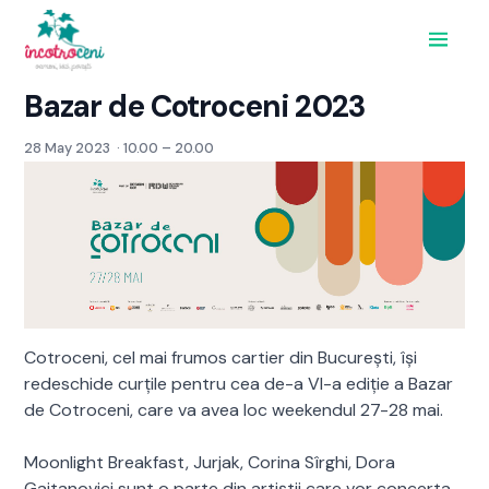
Acasă
Bazar de Cotroceni 2023
Implică-te
Proiecte
28 May 2023
· 10.00 – 20.00
Evenimente
Despre
Contact
Donează
Cotroceni, cel mai frumos cartier din București, își
redeschide curțile pentru cea de-a VI-a ediție a Bazar
de Cotroceni, care va avea loc weekendul 27-28 mai.
Moonlight Breakfast, Jurjak, Corina Sîrghi, Dora
Gaitanovici sunt o parte din artiștii care vor concerta